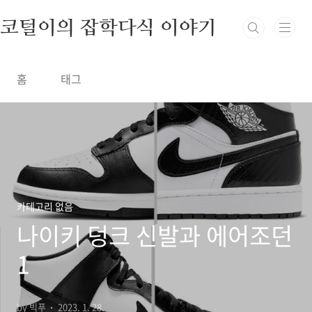
본문 바로가기
코털이의 잡학다식 이야기
홈
태그
카테고리 없음
나이키 덩크 신발과 에어조던
1
by 빅푸
2023. 1. 28.