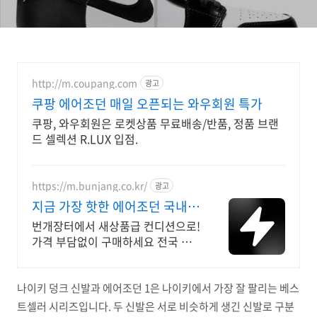
http://m.coupang.com
광고
쿠팡 에어조던 매일 오픈되는 와우회원 특가
쿠팡, 와우회원은 로켓상품 무료배송/반품, 정품 브랜
드 셀렉션 R.LUX 입점.
https://m.bunjang.co.kr/
광고
지금 가장 핫한 에어조던 국내
최대 브랜드 중고거래
번개장터에서 새상품급 컨디션으로!
가격 부담없이 구매하세요 전국 각
지에서 올라오는 전국구 최다 상품
매일 10만 개 이상의 신규 상품 업로
드
나이키 덩크 신발과 에어조던 1은 나이키에서 가장 잘 팔리는 베스
트셀러 시리즈입니다. 두 신발은 서로 비슷하게 생긴 신발로 구분