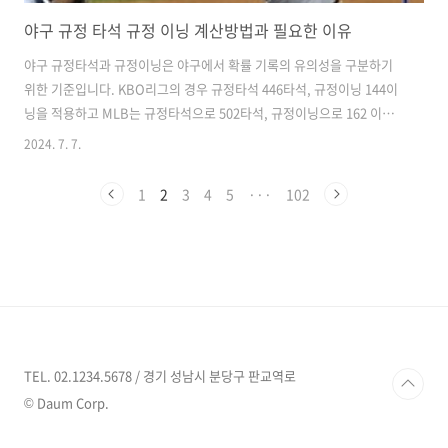
야구 규정 타석 규정 이닝 계산방법과 필요한 이유
야구 규정타석과 규정이닝은 야구에서 확률 기록의 유의성을 구분하기
위한 기준입니다. KBO리그의 경우 규정타석 446타석, 규정이닝 144이
닝을 적용하고 MLB는 규정타석으로 502타석, 규정이닝으로 162 이닝
을 적용합니다. 이 숫자를 넘어서야 야구의 타율, 방어율 등 확률과 관련
2024. 7. 7.
된 지표들이 유의미하다고 볼 수 있게 됩니다. 규정타석과 규정이닝에 대
해 더 자세히 알아보도록 하겠습니다. || 야구 규정타석야구는 통계의 스
1
2
3
4
5
···
102
포츠 입니다. 타율, 방어율을 비롯해서 통계적인 용어로 가득 차 있습니
다. 가장 대표적인 것이 3할 타자라는 말입니다. 3할은 0.3입니다. 3번
타석에 서면 한 번은 안타를 친다는 계산이 서게 만드는 선수가 3할 타자
입니다. 즉, 야구에서 통계는 선수가 어느 정도 활약을 해줄 수 있을..
TEL. 02.1234.5678 / 경기 성남시 분당구 판교역로
© Daum Corp.