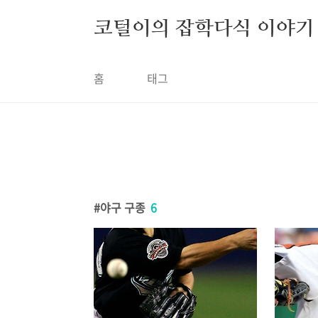
본문 바로가기
코털이의 잡학다식 이야기
홈
태그
야구 구종
6