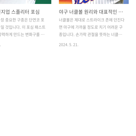
인지업 스플리터 포심
야구 너클볼 원리와 대표적인 너클볼러들
장 중요한 구종은 단연코 포
너클볼은 제대로 스트라이크 존에 던진다
일 것입니다. 이 포심 패스트
면 마구에 가까울 정도로 치기 어려운 구
강력하게 만드는 변화구를 뽑
종입니다. 손가락 관절을 뜻하는 너클로
업과 스플리터를 뽑을 수 있
공을 잡고 던진다는 의미에서 너클볼이라
.
2024. 5. 21.
심과 같은 투구모션에서 변화
는 이름이 붙었습니다. 공에 회전이 없기
 때문에 타자들을 훨씬 쉽게
때문에 야구공 솔기에 닿는 공기의 흐름
수 있습니다. 체인지업이 공이
에 따라 공이 휘어집니다. 투수도, 타자
 멈추는 느낌이라면 스플리터
도, 포수도 예측하기 어려운 공이 바로 너
아오다가 아래로 사라져 버리
클볼입니다. 너클볼에 대해서, 그리고 너
니다. 체인지업과 스플리터를
클볼러인 노경은, 웨이크필드, 디키까지
록 하겠습니다. || 야구 구
알아보겠습니다. || 너클볼이란너클볼은
과 스플리터 야구 구종은 다
축구로 치면 무회전 프리킥입니다. 야구
그중에서도 기본이 되는 구종
식으로 표현하면 무회전 투구 또는 무회
심 패스트볼입니다. 변화구가
전 피치 정도 되겠습니다. 공을 던질 때 회
휘하기 위해서는 투수의 투구
전을 최대한 없애서 던지는 공이 바로 너
 동일해야 합니다. 그래야지
클 볼입니다. 축구의 무회전 프리킥이 그