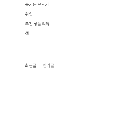
종자돈 모으기
취업
추천 상품 리뷰
책
최근글
인기글