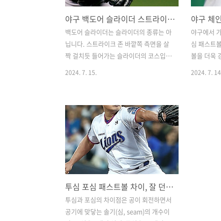
야구 백도어 슬라이더 스트라이크 존 유명한 선수
야구 체
백도어 슬라이더는 슬라이더의 종류는 아
야구에서 가
닙니다. 스트라이크 존 바깥쪽 측면을 살
심 패스트볼
짝 걸치듯 들어가는 슬라이더의 코스입니
볼을 더욱 
다. 그렇기 때문에 정면에서 바라봤을 때
자면 체인지
2024. 7. 15.
2024. 7. 14
는 바깥으로 빠져나간 볼처럼 보이지만
습니다. 포
스트라이크 판정이 나오는 그런 공입니
구가 나오기
다. 슬라이더뿐만 아니라 커브 커터 등도
유인해 낼 
백도어로 공을 던질 수 있습니다. 슬라이
날아오다가
더를 통해 백도어에 대해 정확히 알아보
는 공이 날
고, 백도어 슬라이더를 잘 던지는 선수에
는 느낌입
대해서도 알아보겠습니다. || 백도어 슬
비교해 보도
라이더백도어 슬라이더는 특별한 구종은
종 체인지업
아닙니다. 스트라이크 존 바깥으로 들어
양합니다. 
투심 포심 패스트볼 차이, 잘 던지는 선수를 중심으로
가는 것처럼 보였는데 스트라이크로 판정
은 역시 포
되는 코스를 '백도어'라고 합니다. 슬라이
위력을 발
투심과 포심의 차이점은 공이 회전하면서
더를 던질 때 백도어 코스로 스트라이크
모션이 항상
공기에 맞닿는 솔기(심, seam)의 개수이