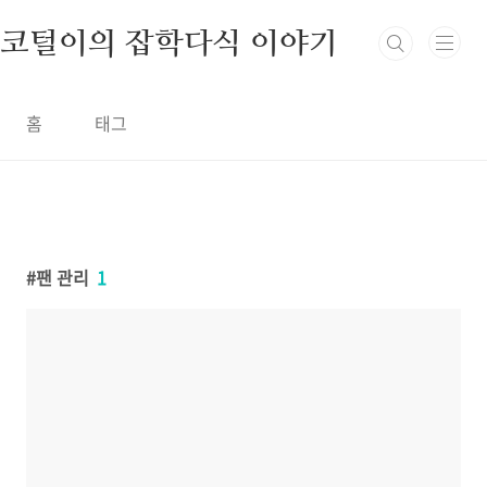
본문 바로가기
코털이의 잡학다식 이야기
홈
태그
팬 관리
1