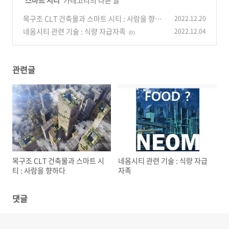
'
스마트 시티
' 카테고리의 다른 글
목구조 CLT 건축물과 스마트 시티 : 사람을 향하
2022.12.20
다
네옴시티 관련 기술 : 식량 자급자족
2022.12.04
(0)
(0)
관련글
목구조 CLT 건축물과 스마트 시
네옴시티 관련 기술 : 식량 자급
티 : 사람을 향하다
자족
댓글