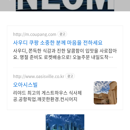
http://m.coupang.com
광고
사우디 쿠팡 소중한 분께 마음을 전하세요
사우디, 쫀득한 식감과 진한 달콤함이 입맛을 사로잡아
요. 명절 준비도 로켓배송으로! 오늘주문 내일도착으
로 편리하게 받으세요.
http://www.oasisville.co.kr
광고
오아시스빌
리야드 최고의 게스트하우스 식사제
공.공항픽업.깨끗한환경.컨시어지