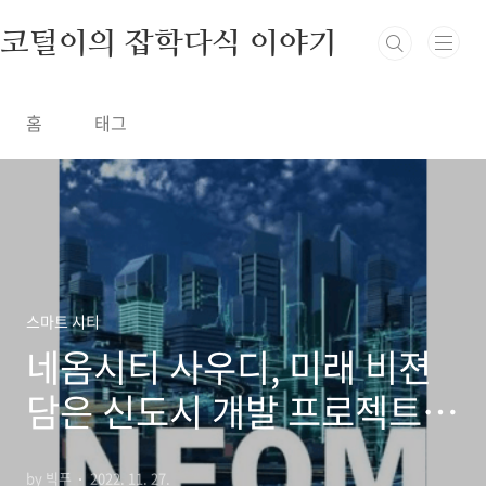
본문 바로가기
코털이의 잡학다식 이야기
홈
태그
스마트 시티
네옴시티 사우디, 미래 비젼
담은 신도시 개발 프로젝트가
한국에 중요한 이유
by 빅푸
2022. 11. 27.