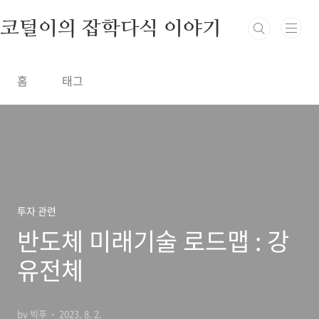
본문 바로가기
코털이의 잡학다식 이야기
홈
태그
투자 관련
반도체 미래기술 로드맵 : 강
유전체
by 빅푸
2023. 8. 2.