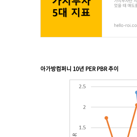
가치투자란 시
었을 때 매도
고할만한 지표
hello-roi.c
아가방컴퍼니 10년 PER PBR 추이