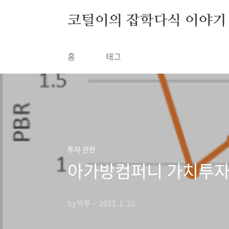
본문 바로가기
코털이의 잡학다식 이야기
홈
태그
투자 관련
아가방컴퍼니 가치투자
by 빅푸
2023. 1. 22.