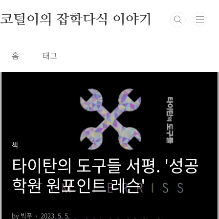
본문 바로가기
코털이의 잡학다식 이야기
홈
태그
책
타이탄의 도구들 서평. '성공
학원 원포인트 레슨'
by 빅푸
2023. 5. 5.