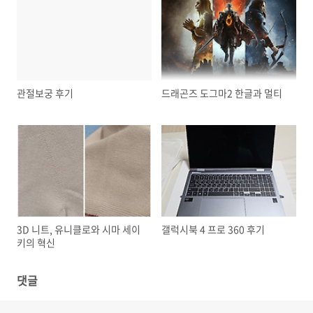
관절보궁 후기
드래곤즈 도그마2 한글과 멀티
3D 니트, 유니클로와 시마 세이
갤럭시북 4 프로 360 후기
키의 혁신
댓글