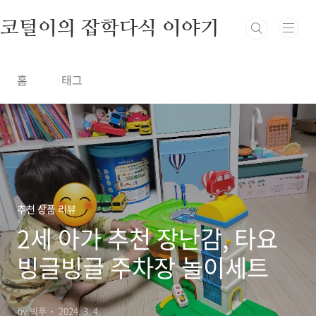
본문 바로가기
코털이의 잡학다식 이야기
홈
태그
추천 상품 리뷰
2세 아가 추천 장난감, 타요
빙글빙글 주차장 놀이세트
by 빅푸
2024. 3. 4.